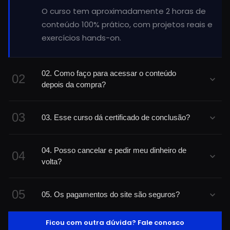
O curso tem aproximadamente 2 horas de
conteúdo 100% prático, com projetos reais e
exercícios hands-on.
02. Como faço para acessar o conteúdo
02
depois da compra?
Após a confirmação do pagamento, você
03
03. Esse curso dá certificado de conclusão?
recebe acesso imediato à plataforma com
todos os materiais do curso.
Sim! Ao concluir todas as aulas e exercícios,
04. Posso cancelar e pedir meu dinheiro de
você recebe um certificado digital
04
volta?
reconhecido.
Sim! Você tem 7 dias de garantia. Se não
05
05. Os pagamentos do site são seguros?
gostar, devolvemos 100% do seu
investimento, sem perguntas.
Totalmente! Utilizamos criptografia de ponta
Ficou com outra dúvida? Fale conosco