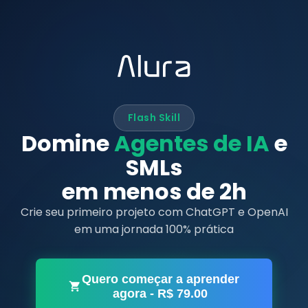
Flash Skill
Domine
Agentes de IA
e
SMLs
em menos de 2h
Crie seu primeiro projeto com ChatGPT e OpenAI
em uma jornada 100% prática
Quero começar a aprender
agora
- R$
79.00